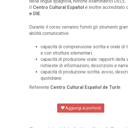
della lingua spagnola, nonché esaminatrici DELE.
Il
Centro Cultural Español
è inoltre accreditato
e DIE
.
Durante il corso verranno forniti gli strumenti gra
abilità comunicative:
capacità di comprensione scritta e orale di
e con strutture elementari;
capacità di produzione orale: rapporti della 
richieste di informazioni, descrizioni e narra
capacità di produzione scritta: avvisi, descri
quotidiane.
Referente
Centro Cultural Español de Turín
Aggiungi ai preferiti