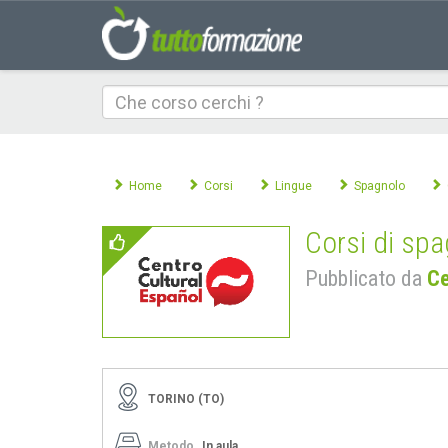
Che
corso
cerchi
Home
Corsi
Lingue
Spagnolo
Corsi di spa
Pubblicato da
Ce
TORINO (TO)
Metodo
In aula