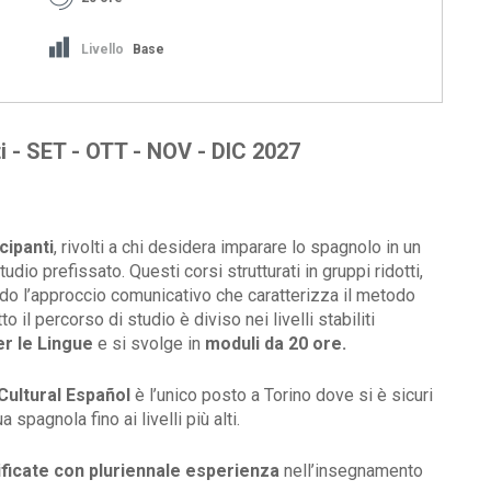
Livello
Base
ti - SET - OTT - NOV - DIC 2027
cipanti
, rivolti a chi desidera imparare lo spagnolo in un
io prefissato. Questi corsi strutturati in gruppi ridotti,
o l’approccio comunicativo che caratterizza il metodo
tto il percorso di studio è diviso nei livelli stabiliti
r le Lingue
e si svolge in
moduli da 20 ore.
Cultural Español
è l’unico posto a Torino dove si è sicuri
 spagnola fino ai livelli più alti.
ificate con pluriennale esperienza
nell’insegnamento