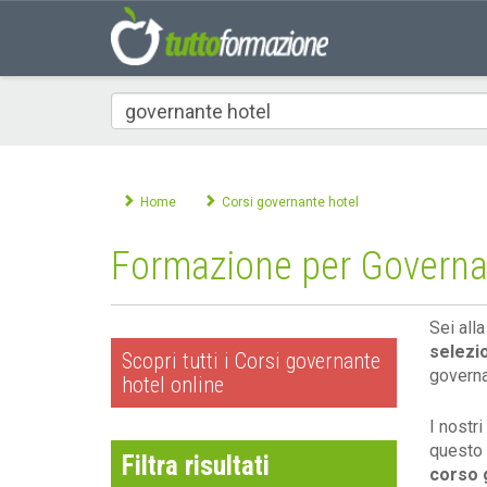
Che
corso
cerchi
Home
Corsi governante hotel
Formazione per Governa
Sei all
selezi
Scopri tutti i Corsi governante
governa
hotel online
I nostri
questo 
Filtra risultati
corso 