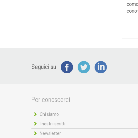
comod
cono
Seguici su
Per conoscerci
Chi siamo
I nostri iscritti
Newsletter