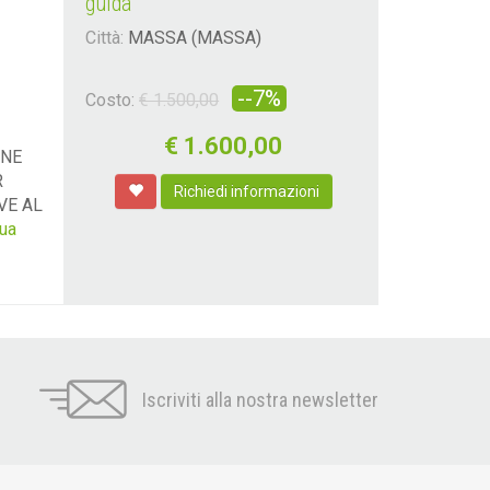
guida
Città:
MASSA (MASSA)
--7%
Costo:
€ 1.500,00
€
1.600,00
ONE
R
Richiedi informazioni
VE AL
nua
Iscriviti alla nostra newsletter