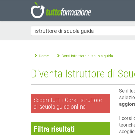
Che
corso
cerchi
Home
Corsi istruttore di scuola guida
Diventa Istruttore di Scu
Se il t
selezio
Scopri tutti i Corsi istruttore
aggiorn
di scuola guida online
I corsi 
teorich
Filtra risultati
sceglie