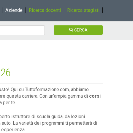
Aziende
Ricerca docenti
Ricerca stagisti
CERCA
026
giusto! Qui su Tuttoformazione.com, abbiamo
ndere questa carriera. Con un'ampia gamma di
corsi
 per te.
perto istruttore di scuola guida, da lezioni
 auto. La varietà dei programmi ti permetterà di
i esperienza.