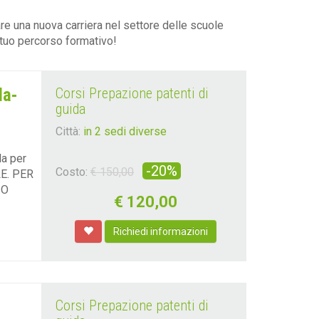
re una nuova carriera nel settore delle scuole
 tuo percorso formativo!
la-
Corsi Prepazione patenti di
guida
Città:
in 2 sedi diverse
la per
-20%
Costo:
€ 150,00
E. PER
 O
€
120,00
Richiedi informazioni
Corsi Prepazione patenti di