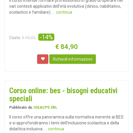
Il corso intende formare professionisti in grado di operare nei
vari contesti applicativi dell’età evolutiva (clinico, riabilitativo,
scolastico e familiare).
... continua
-14%
Costo:
€ 99,00
€
84,90
Richiedi informazioni
Corso online: bes - bisogni educativi
speciali
Pubblicato da:
IGEACPS SRL
Il corso offre una panoramica sulla normativa inerente ai BES
e si approfondiranno i temi dell’inclusione scolastica e della
didattica inclusiva.
... continua