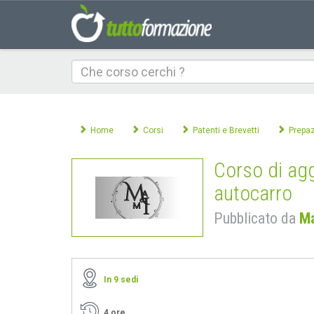
Che
corso
cerchi
Home
Corsi
Patenti e Brevetti
Prepaz
Corso di ag
autocarro
Pubblicato da
Ma
In 9 sedi
4 ore