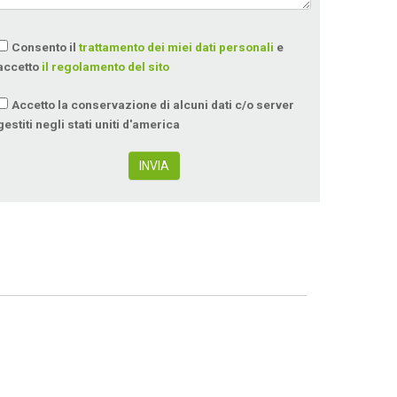
Consento il
trattamento dei miei dati personali
e
accetto
il regolamento del sito
Accetto la conservazione di alcuni dati c/o server
gestiti negli stati uniti d'america
INVIA