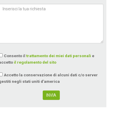
Consento il
trattamento dei miei dati personali
e
accetto
il regolamento del sito
Accetto la conservazione di alcuni dati c/o server
gestiti negli stati uniti d'america
INVIA