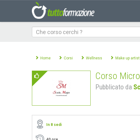
Che
corso
cerchi
Home
Corsi
Wellness
Make up artist
Corso Micro
Pubblicato da
Sc
In 8 sedi
40 ore