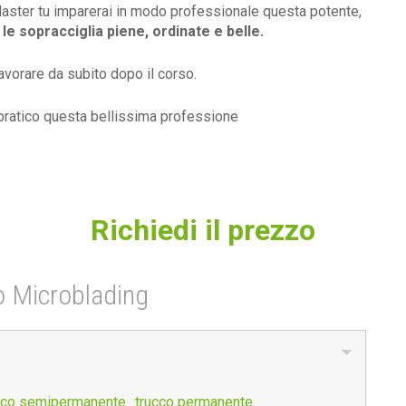
Master tu imparerai in modo professionale questa potente,
e sopracciglia piene, ordinate e belle.
avorare da subito dopo il corso.
o pratico questa bellissima professione
Richiedi il prezzo
so Microblading
cco semipermanente
trucco permanente