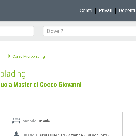
Centri
Privati
Docenti
Dove
Corso Microblading
blading
uola Master di Cocco Giovanni
Metodo
In aula
Diretto a
Professionisti - Aziende - Disoccupati -