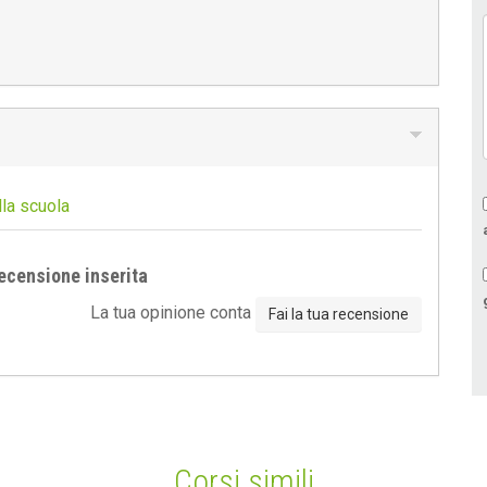
lla scuola
ecensione inserita
La tua opinione conta
Fai la tua recensione
Corsi simili