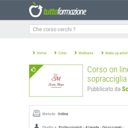
Che
corso
cerchi
Home
Corsi
Wellness
Make up artist
Corso on lin
sopracciglia
Pubblicato da
Sc
Metodo
Online
Diretto a
Professionisti - Aziende - Disoccupati -