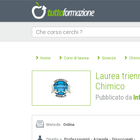
Che
corso
cerchi
Home
Corsi di laurea
Scienze
Chimi
Laurea trien
Chimico
Pubblicato da
In
Metodo
Online
Diretto a
Professionisti - Aziende - Disoccupati -