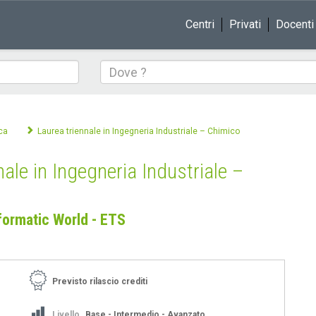
Centri
Privati
Docenti
Dove
ca
Laurea triennale in Ingegneria Industriale – Chimico
nale in Ingegneria Industriale –
formatic World - ETS
Previsto rilascio crediti
Livello
Base - Intermedio - Avanzato