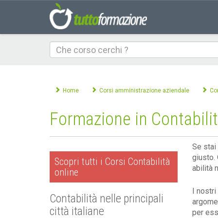
Che
corso
cerchi
Home
Corsi amministrazione aziendale
Cor
Formazione in Contabilit
Se stai
giusto.
Scopri tutti i Corsi Contabilità
abilità
online
I nostri
Contabilità nelle principali
argoment
città italiane
per ess