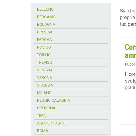
BELLUNO
Sia che
BERGAMO
proprie
tuo per
BOLOGNA
BRESCIA
PADOVA
Cor
ROVIGO
amm
TORINO
TREVISO
Pubbli
VENEZIA
Il co
VERONA
svolg
VICENZA
grad
MILANO
REGGIO CALABRIA
CREMONA
TERNI
ASCOLI PICENO
ROMA