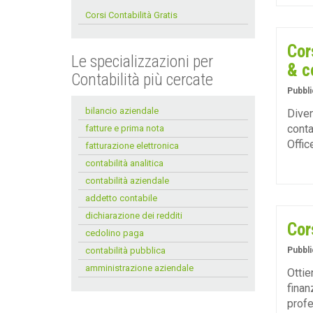
Corsi Contabilità Gratis
Cor
Le specializzazioni per
& c
Contabilità più cercate
Pubbli
bilancio aziendale
Diven
conta
fatture e prima nota
Offic
fatturazione elettronica
contabilità analitica
contabilità aziendale
addetto contabile
dichiarazione dei redditi
Cor
cedolino paga
contabilità pubblica
Pubbli
amministrazione aziendale
Ottie
finan
prof