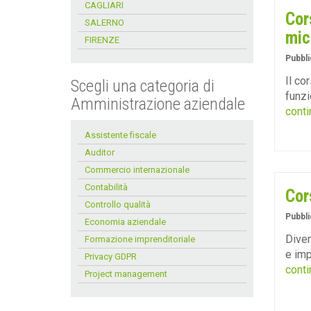
CAGLIARI
Cor
SALERNO
mic
FIRENZE
Pubbli
Il co
Scegli una categoria di
funzi
Amministrazione aziendale
conti
Assistente fiscale
Auditor
Commercio internazionale
Contabilità
Cor
Controllo qualità
Pubbli
Economia aziendale
Diven
Formazione imprenditoriale
e imp
Privacy GDPR
conti
Project management