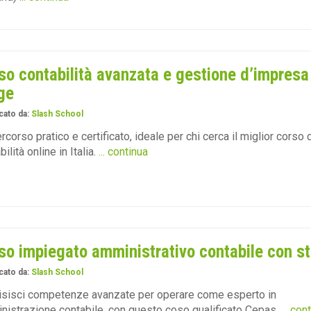
so contabilità avanzata e gestione d’impresa
ge
cato da:
Slash School
rcorso pratico e certificato, ideale per chi cerca il miglior corso d
ilità online in Italia.
... continua
so impiegato amministrativo contabile con s
cato da:
Slash School
sisci competenze avanzate per operare come esperto in
istrazione contabile, con questo coso qualificato Cepas.
... con