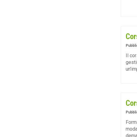
Cor
Pubbli
Il co
gesti
un'im
Cor
Pubbli
Forma
modal
dema