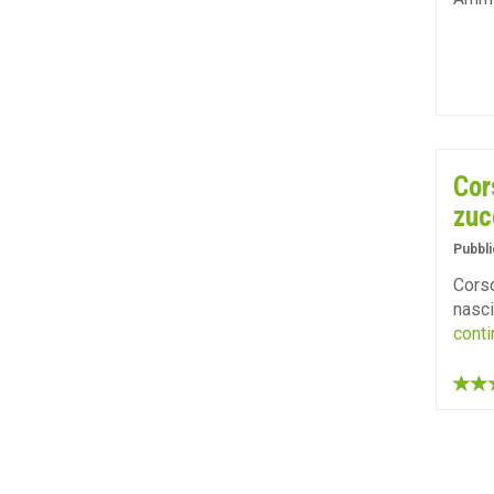
Cor
zuc
Pubbli
Corso
nasci
conti