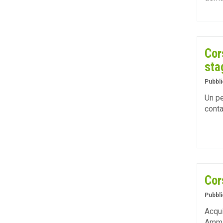
Cor
sta
Pubbli
Un pe
contab
Cor
Pubbli
Acqui
Ammin