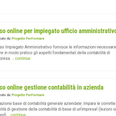
so online per impiegato ufficio amministrativ
cato da:
Progetto PerFormare
rso Impiegato Amministrativo fornisce le informazioni necessari
re in modo pratico gli aspetti fondamentali della contabilità di
presa.
... continua
so online gestione contabilità in azienda
cato da:
Progetto PerFormare
zione base di contabilità generale aziendale: Impara le corrette
ità di gestione della contabilità di base di un’impresa! (lezioni o
nd)
... continua