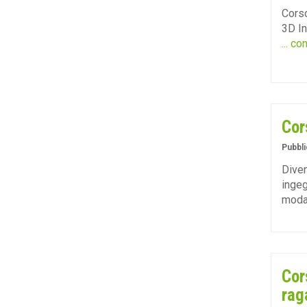
Corso
3D In
... co
Cor
Pubbli
Diven
ingeg
moda
Cor
rag