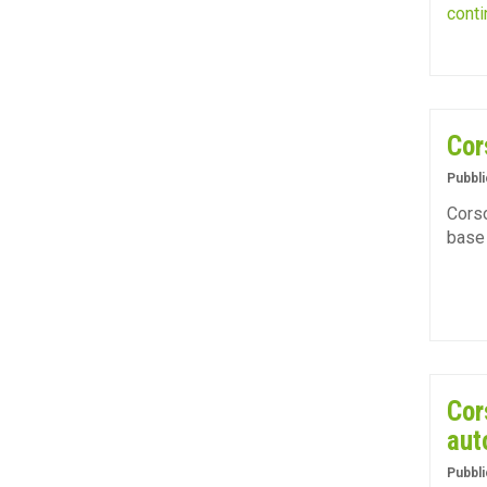
conti
Cor
Pubbli
Corso
base 
Cor
aut
Pubbli