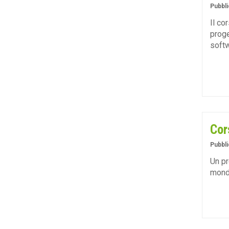
Pubbli
Il co
proge
softw
Cor
Pubbli
Un pr
mondo