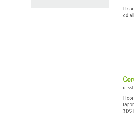
Il co
ed al
Cor
Pubbli
Il co
rappr
3DS