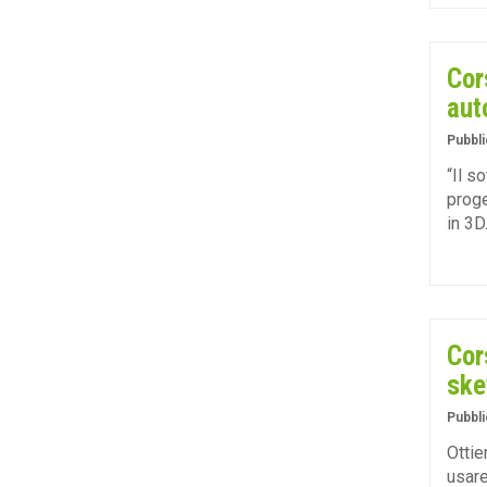
Cor
aut
Pubbli
“Il s
proge
in 3D
Cor
ske
Pubbli
Ottie
usare