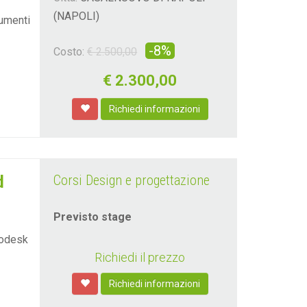
(NAPOLI)
rumenti
-8%
Costo:
€ 2.500,00
€
2.300,00
Richiedi informazioni
d
Corsi Design e progettazione
Previsto stage
todesk
Richiedi il prezzo
Richiedi informazioni