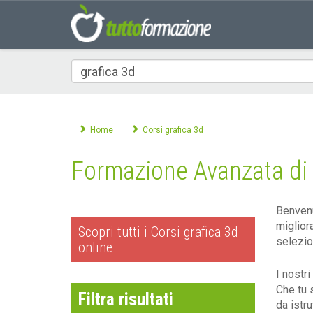
Che
corso
cerchi
Home
Corsi grafica 3d
Formazione Avanzata di G
Benvenu
miglior
Scopri tutti i Corsi grafica 3d
selezion
online
I nostr
Che tu 
Filtra risultati
da istru