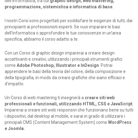
dell'informatica, tra cui
graphic design, web mastering,
programmazione, sistemistica e informatica di base
.
I nostri Corsi sono progettati per soddisfare le esigenze di tutti, dai
principianti ai professionisti esperti. Se vuoi imparare le basi
dell'informatica o approfondire le tue conoscenze in un'area
specifica, abbiamo il corso adatto a te.
Con un Corso di graphic design imparerai a creare design
accattivanti e creativi, utilizzando i principali strumenti grafici
come
Adobe Photoshop, Illustrator e InDesign
. Potrai
apprendere le basi della teoria del colore, della composizione e
della tipografia, in modo da creare grafiche che siano efficaci e
d'impatto.
Un Corso di web mastering ti insegnerà a
creare siti web
professionali e funzionali, utilizzando HTML, CSS e JavaScript
.
Imparerai a creare siti web responsivi che funzionano bene su tutti
i dispositivi, dal desktop al mobile, e sarai in grado di utilizzare i
principali CMS (Content Management System) come
WordPress
e Joomla.