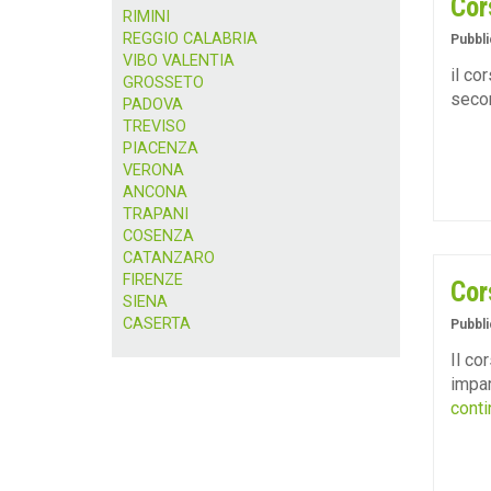
Cor
RIMINI
REGGIO CALABRIA
Pubbli
VIBO VALENTIA
il co
GROSSETO
secon
PADOVA
TREVISO
PIACENZA
VERONA
ANCONA
TRAPANI
COSENZA
CATANZARO
FIRENZE
Cor
SIENA
CASERTA
Pubbli
Il co
impar
conti