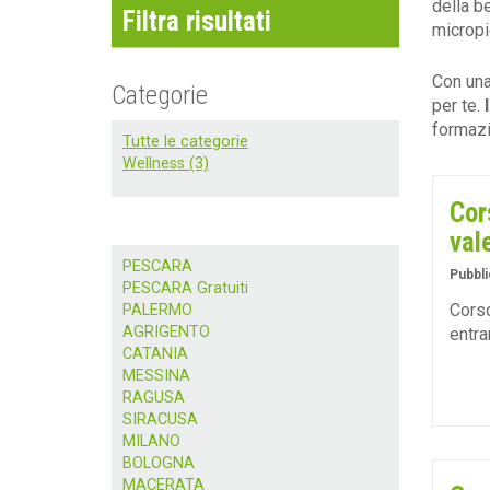
della be
Filtra risultati
micropi
Con una
Categorie
per te.
formazi
Tutte le categorie
Wellness (3)
Cor
val
PESCARA
Pubbli
PESCARA Gratuiti
Corso
PALERMO
AGRIGENTO
entra
CATANIA
MESSINA
RAGUSA
SIRACUSA
MILANO
BOLOGNA
MACERATA