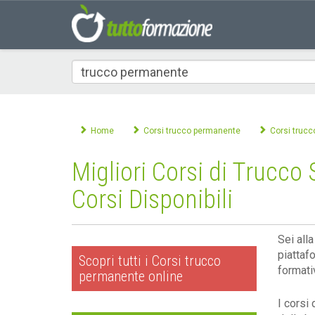
Che
corso
cerchi
Home
Corsi trucco permanente
Corsi truc
Migliori Corsi di Trucco
Corsi Disponibili
Sei alla
piattafo
Scopri tutti i Corsi trucco
formati
permanente online
I corsi