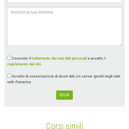
Consento il
trattamento dei miei dati personali
e accetto
il
regolamento del sito
Accetto la conservazione di alcuni dati c/o server gestiti negli stati
uniti d'america
INVIA
Corsi simili