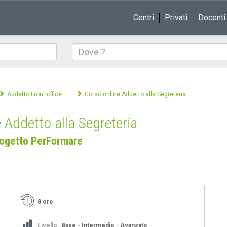
Centri
Privati
Docenti
Dove
Addetto Front office
Corso online Addetto alla Segreteria
 Addetto alla Segreteria
ogetto PerFormare
8 ore
Livello
Base - Intermedio - Avanzato