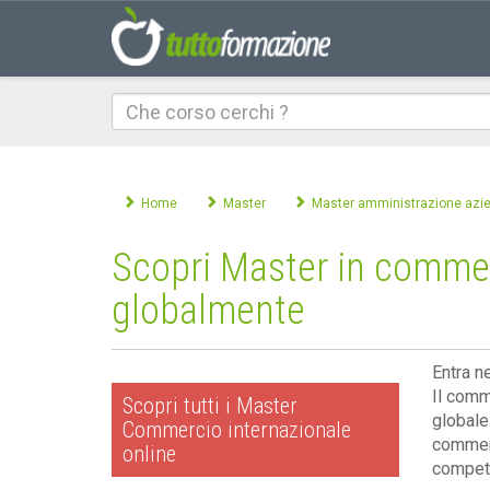
Che
corso
cerchi
Home
Master
Master amministrazione azi
Scopri Master in commer
globalmente
Entra n
Il comm
Scopri tutti i Master
globale
Commercio internazionale
commerc
online
compete