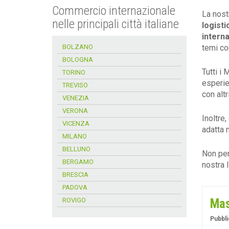
Commercio internazionale
La nost
nelle principali città italiane
logisti
intern
BOLZANO
temi c
BOLOGNA
Tutti i
TORINO
esperie
TREVISO
con altr
VENEZIA
VERONA
Inoltre,
VICENZA
adatta 
MILANO
BELLUNO
Non per
BERGAMO
nostra 
BRESCIA
PADOVA
ROVIGO
Mas
Pubbli