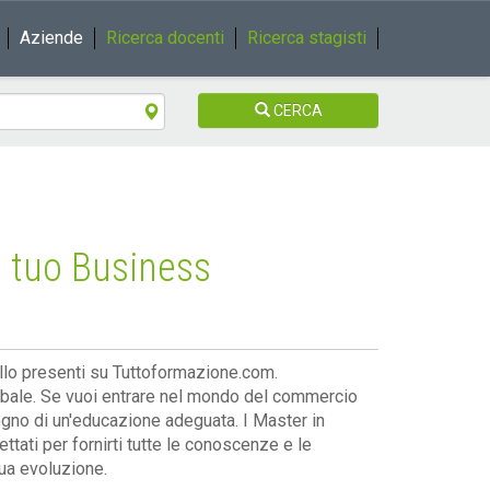
Aziende
Ricerca docenti
Ricerca stagisti
CERCA
l tuo Business
llo presenti su Tuttoformazione.com.
lobale. Se vuoi entrare nel mondo del commercio
isogno di un'educazione adeguata. I Master in
tati per fornirti tutte le conoscenze e le
ua evoluzione.