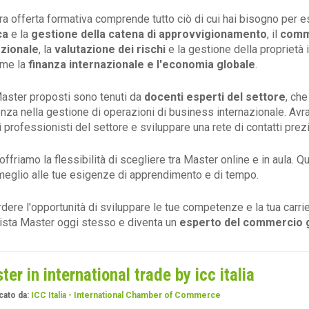
ra offerta formativa comprende tutto ciò di cui hai bisogno per es
ca
e la
gestione della catena di approvvigionamento
, il
comme
azionale
, la
valutazione dei rischi
e la gestione della proprietà i
ome la
finanza internazionale e l'economia globale
.
 Master proposti sono tenuti da
docenti esperti del settore
, ch
nza nella gestione di operazioni di business internazionale. Avrai
i professionisti del settore e sviluppare una rete di contatti prezi
 offriamo la flessibilità di scegliere tra Master online e in aula. 
meglio alle tue esigenze di apprendimento e di tempo.
dere l'opportunità di sviluppare le tue competenze e la tua carri
lista Master oggi stesso e diventa un
esperto del commercio 
ter in international trade by icc italia
cato da:
ICC Italia - International Chamber of Commerce