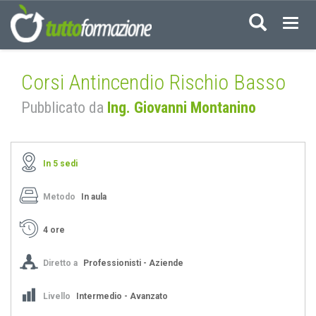
Acced
Corsi Antincendio Rischio Basso
Pubblicato da
Ing. Giovanni Montanino
In 5 sedi
Metodo
In aula
4 ore
Diretto a
Professionisti - Aziende
Livello
Intermedio - Avanzato