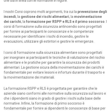
che sia in linea con le normative in vigore.
I nostri Corsi coprono molti argomenti, tra cui la
prevenzione degli
incendi
, la
gestione dei rischi alimentari
, la
movimentazione
dei carichi
, la
formazione per RSPP e RLS e il primo soccorso
. I
corsi di formazione sulla sicurezza antincendio sono progettati
per fornire ai partecipanti le conoscenze e le competenze
necessarie per identificare i rischi di incendio, gestire le
evacuazioni, utilizzare gli estintori e gestire le emergenze.
I corsi di formazione sulla sicurezza alimentare sono progettati
per insegnare ai partecipanti le tecniche di valutazione del rischio
alimentare e le pratiche per garantire la sicurezza dei prodotti
alimentari. La gestione sicura della movimentazione dei carichi è
fondamentale per evitare lesioni e infortuni durante il trasporto e
la movimentazione dei materiali.
La formazione RSPP e RLS è progettata per garantire che le
aziende siano conformi alle normative sulla sicurezza sul lavoro e
che i dipendenti siano in grado di gestire i rischi sulla base delle
normative. Infine, la formazione di primo soccorso è
fondamentale per fornire ai dipendenti le conoscenze di base per