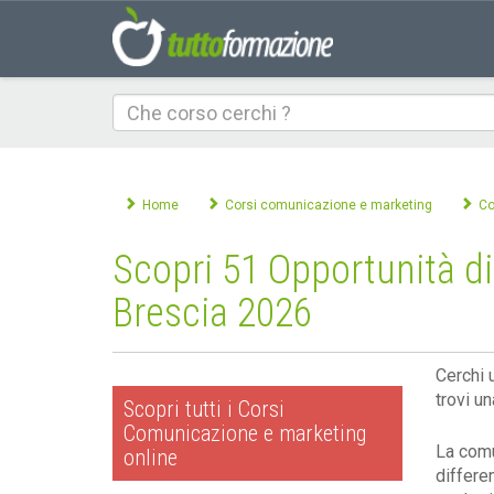
Che
corso
cerchi
Home
Corsi comunicazione e marketing
Co
Scopri 51 Opportunità di
Brescia 2026
Cerchi 
trovi u
Scopri tutti i Corsi
Comunicazione e marketing
La comu
online
differe