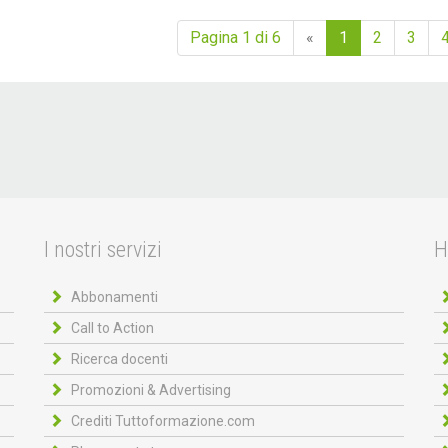
Pagina 1 di 6
«
1
2
3
I nostri servizi
H
Abbonamenti
Call to Action
Ricerca docenti
Promozioni & Advertising
Crediti Tuttoformazione.com