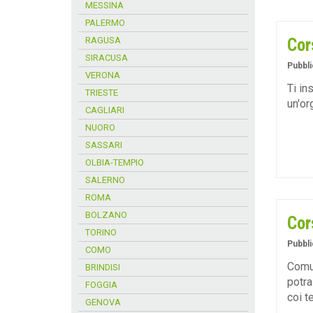
MESSINA
PALERMO
RAGUSA
Cor
SIRACUSA
Pubbli
VERONA
Ti in
TRIESTE
un'or
CAGLIARI
NUORO
SASSARI
OLBIA-TEMPIO
SALERNO
ROMA
BOLZANO
Cor
TORINO
Pubbli
COMO
Comu
BRINDISI
potra
FOGGIA
coi t
GENOVA