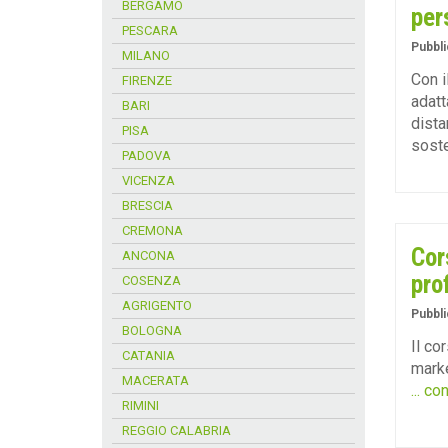
BERGAMO
per
PESCARA
Pubbli
MILANO
Con i
FIRENZE
adatt
BARI
dista
PISA
soste
PADOVA
VICENZA
BRESCIA
CREMONA
Cor
ANCONA
pro
COSENZA
AGRIGENTO
Pubbli
BOLOGNA
Il co
CATANIA
marke
MACERATA
... co
RIMINI
REGGIO CALABRIA