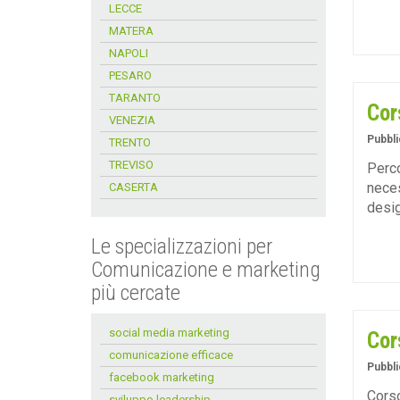
LECCE
MATERA
NAPOLI
PESARO
TARANTO
Cor
VENEZIA
Pubbli
TRENTO
TREVISO
Perco
neces
CASERTA
desig
Le specializzazioni per
Comunicazione e marketing
più cercate
social media marketing
Cor
comunicazione efficace
Pubbli
facebook marketing
Corso
sviluppo leadership