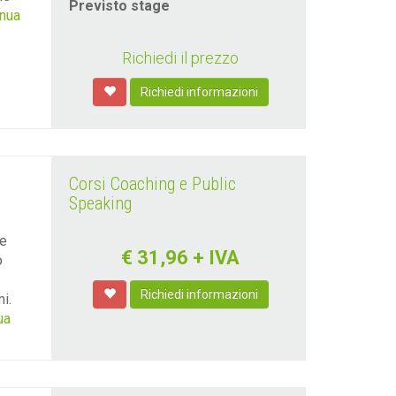
Previsto stage
inua
Richiedi il prezzo
Richiedi informazioni
Corsi Coaching e Public
Speaking
ne
€
31,96
+ IVA
o
Richiedi informazioni
i.
ua