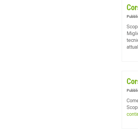
Cor
Pubbli
Scopr
Migli
tecni
attual
Cor
Pubbli
Come 
Scopr
conti