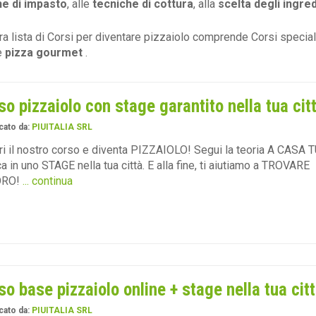
he di impasto
, alle
tecniche di cottura
, alla
scelta degli ingredi
ra lista di Corsi per diventare pizzaiolo comprende Corsi specia
e
pizza gourmet
.
so pizzaiolo con stage garantito nella tua cit
cato da:
PIUITALIA SRL
i il nostro corso e diventa PIZZAIOLO! Segui la teoria A CASA T
ca in uno STAGE nella tua città. E alla fine, ti aiutiamo a TROVARE
ORO!
... continua
so base pizzaiolo online + stage nella tua cit
cato da:
PIUITALIA SRL