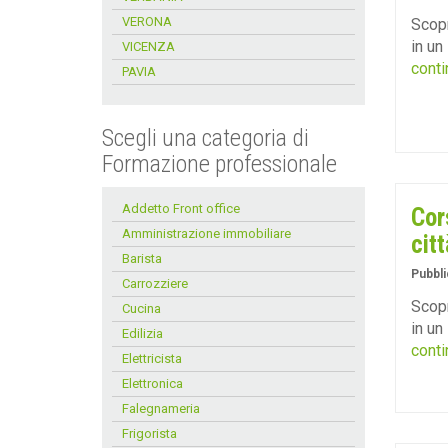
VERONA
Scopr
in un
VICENZA
conti
PAVIA
Scegli una categoria di
Formazione professionale
Addetto Front office
Cor
Amministrazione immobiliare
citt
Barista
Pubbli
Carrozziere
Scopr
Cucina
in un
Edilizia
conti
Elettricista
Elettronica
Falegnameria
Frigorista