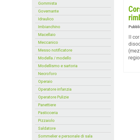
Gommista
Cor
Governante
rim
Idraulico
Imbianchino
Pubbli
Macellaio
Il co
Meccanico
disoc
Messo notificatore
(mezz
regio
Modella / modello
Modellismo e sartoria
Necroforo
Operaio
Operatore infanzia
Operatore Pulizie
Panettiere
Pasticceria
Pizzaiolo
Saldatore
Sommelier e personale di sala