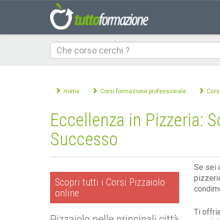
Che
corso
cerchi
Home
Corsi formazione professionale
Cors
Eccellenza in Pizzeria: S
Successo
Se sei 
pizzeria
Scopri tutti i Corsi Pizzaiolo
condime
online
Ti offr
Pizzaiolo nelle principali città