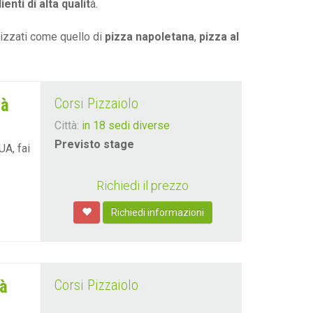
enti di alta qualit
à.
lizzati come quello di
pizza napoletana
,
pizza al
tà
Corsi Pizzaiolo
Città:
in 18 sedi diverse
Previsto stage
UA, fai
Richiedi il prezzo
Richiedi informazioni
tà
Corsi Pizzaiolo