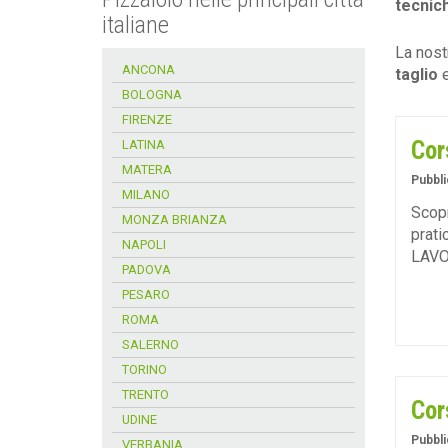
tecnic
italiane
La nost
ANCONA
taglio
BOLOGNA
FIRENZE
Cor
LATINA
MATERA
Pubbli
MILANO
Scopr
MONZA BRIANZA
prati
NAPOLI
LAV
PADOVA
PESARO
ROMA
SALERNO
TORINO
TRENTO
Cor
UDINE
Pubbli
VERBANIA