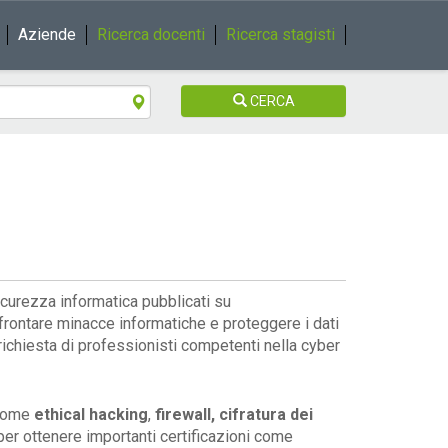
Aziende
Ricerca docenti
Ricerca stagisti
CERCA
icurezza informatica pubblicati su
rontare minacce informatiche e proteggere i dati
 richiesta di professionisti competenti nella cyber
 come
ethical hacking
,
firewall, cifratura dei
 per ottenere importanti certificazioni come