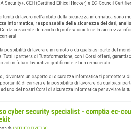
 Security+, CEH (Certified Ethical Hacker) e EC-Council Certifie
rtunità di lavoro nell'ambito della sicurezza informatica sono mo
zza informatica
,
responsabile della sicurezza dei dati
,
anali
 Con la crescente domanda di professionisti nella sicurezza info
carriera!
, la possibilità di lavorare in remoto o da qualsiasi parte del mo
 Tutti i partners di Tuttoformazione, con i Corsi offerti, garantis
io ad un futuro lavorativo gratificante e ben remunerato.
si, diventare un esperto di sicurezza informatica ti permetterà di 
pportunità di carriera e la possibilità di lavorare da qualsiasi pa
i ad uno dei nostri Corsi di sicurezza informatica per avviare la tu
so cyber security specialist - comptia ec-cou
ekit
cato da:
ISTITUTO ELVETICO