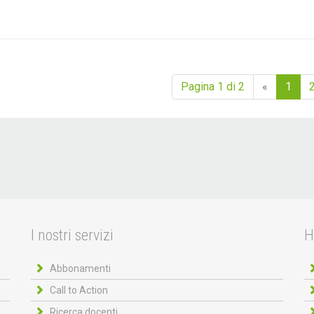
Pagina 1 di 2
«
1
I nostri servizi
H
Abbonamenti
Call to Action
Ricerca docenti