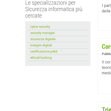
Le specializzazioni per
I par
Sicurezza informatica più
della
cercate
cyber security
security manager
sicurezza digitale
Cor
indagini digitali
certificazione pekit
Pubbli
ethical hacking
Il co
teori
media
Tri