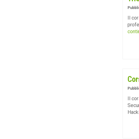
Pubbli
Il co
profe
conti
Cor
Pubbli
Il co
Secur
Hack