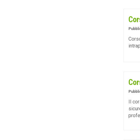
Cor
Pubbli
Corso
intra
Cor
Pubbli
Il co
sicur
profe