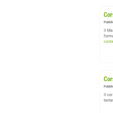
Cor
Pubbli
Il Ma
forma
conti
Cor
Pubbli
Il co
tenta