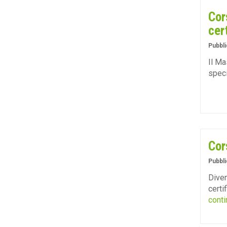
Cor
cer
Pubbli
Il Ma
speci
Cor
Pubbli
Diven
certi
conti