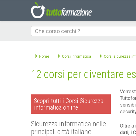
Che
corso
cerchi
Home
Corsi informatica
Corsi sicurezza in
12 corsi per diventare es
Vorrest
Tuttofo
Scopri tutti i Corsi Sicurezza
sensibi
informatica online
securit
Sicurezza informatica nelle
Oltre a
principali città italiane
dati
, i