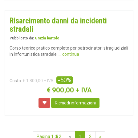
Risarcimento danni da incidenti
stradali
Pubblicato da:
Grazia bartolo
Corso teorico pratico completo per patrocinatori stragiudiziali
in infortunistica stradale.
... continua
-50%
Costo:
€ 1.800,00 + IVA
€
900,00 + IVA
Richiedi informazioni
Pagina 1 di 2
«
1
2
»