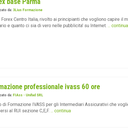
ex base Parma
cato da:
3Lius Formazione
 Forex Centro Italia, rivolto ai principianti che vogliono capire il 
ario e quanto ci sia di vero nelle pubblicita' su Internet.
... continua
mazione professionale ivass 60 ore
cato da:
FIAss - Unifad SRL
 di Formazione IVASS per gli Intermediari Assicurativi che vogl
versi al RUI sezione C,E,F.
... continua