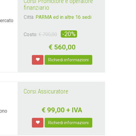
Corsi Promotore e operatore
finanziario
Città:
PARMA ed in altre 16 sedi
mercato
-20%
Costo:
€ 700,00
€
560,00
Richiedi informazioni
Corsi Assicuratore
€
99,00
+ IVA
iono
Richiedi informazioni