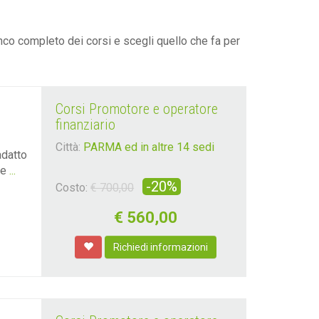
nco completo dei corsi e scegli quello che fa per
Corsi Promotore e operatore
finanziario
Città:
PARMA ed in altre 14 sedi
adatto
te
...
-20%
Costo:
€ 700,00
€
560,00
Richiedi informazioni