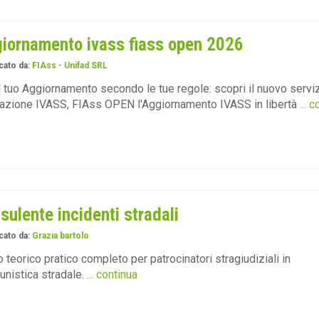
iornamento ivass fiass open 2026
cato da:
FIAss - Unifad SRL
il tuo Aggiornamento secondo le tue regole: scopri il nuovo serviz
azione IVASS, FIAss OPEN l'Aggiornamento IVASS in libertà
... 
sulente incidenti stradali
cato da:
Grazia bartolo
 teorico pratico completo per patrocinatori stragiudiziali in
tunistica stradale.
... continua