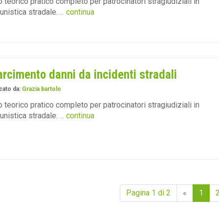
 teorico pratico completo per patrocinatori stragiudiziali in
tunistica stradale.
... continua
arcimento danni da incidenti stradali
cato da:
Grazia bartolo
 teorico pratico completo per patrocinatori stragiudiziali in
tunistica stradale.
... continua
Pagina 1 di 2
«
1