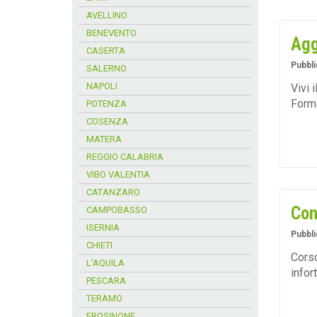
AVELLINO
BENEVENTO
Agg
CASERTA
Pubbli
SALERNO
NAPOLI
Vivi 
Form
POTENZA
COSENZA
MATERA
REGGIO CALABRIA
VIBO VALENTIA
CATANZARO
Con
CAMPOBASSO
ISERNIA
Pubbli
CHIETI
Corso
L'AQUILA
infor
PESCARA
TERAMO
FROSINONE