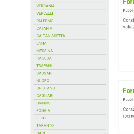
For
VERBANIA
Pubbli
VERCELLI
Corsi
PALERMO
valut
CATANIA
CALTANISSETTA
ENNA
MESSINA
RAGUSA
TRAPANI
SASSARI
NUORO
ORISTANO
For
CAGLIARI
Pubbli
BRINDISI
Corso
FOGGIA
iscri
LECCE
TARANTO
BARI