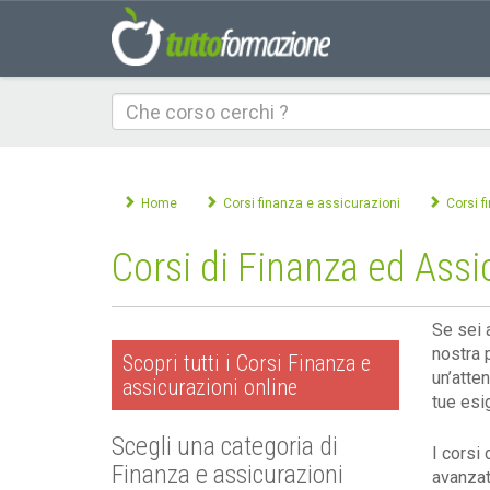
Che
corso
cerchi
Home
Corsi finanza e assicurazioni
Corsi f
Corsi di Finanza ed Assi
Se sei a
nostra 
Scopri tutti i Corsi Finanza e
un’atte
assicurazioni online
tue esi
Scegli una categoria di
I corsi 
Finanza e assicurazioni
avanzat