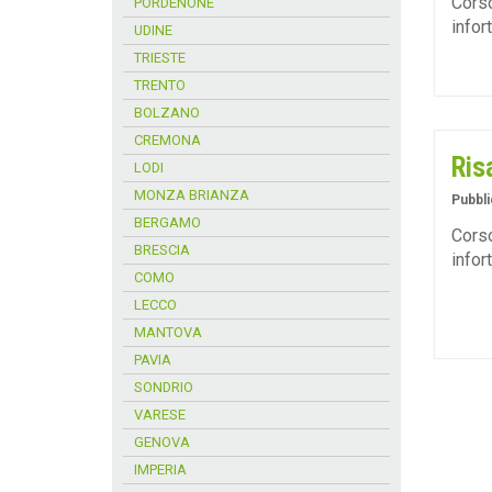
Corso
PORDENONE
infor
UDINE
TRIESTE
TRENTO
BOLZANO
CREMONA
Ris
LODI
MONZA BRIANZA
Pubbli
BERGAMO
Corso
BRESCIA
infor
COMO
LECCO
MANTOVA
PAVIA
SONDRIO
VARESE
GENOVA
IMPERIA