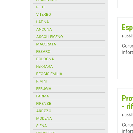
RIETI
VITERBO
LATINA
Esp
ANCONA
Pubbli
ASCOLI PICENO
MACERATA
Corso
PESARO
infor
BOLOGNA
FERRARA
REGGIO EMILIA
RIMINI
PERUGIA
PARMA
Pro
FIRENZE
- r
AREZZO
Pubbli
MODENA
Corso
SIENA
infor