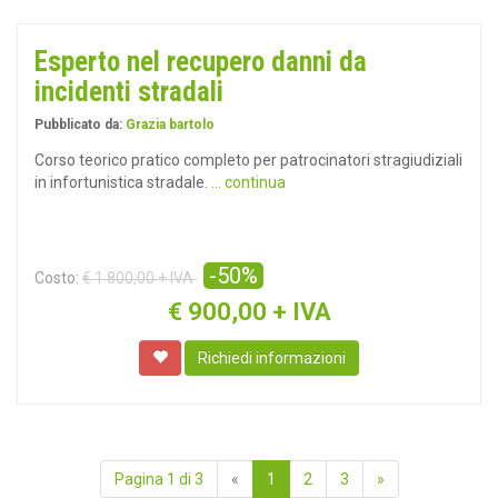
Esperto nel recupero danni da
incidenti stradali
Pubblicato da:
Grazia bartolo
Corso teorico pratico completo per patrocinatori stragiudiziali
in infortunistica stradale.
... continua
-50%
Costo:
€ 1.800,00 + IVA
€
900,00 + IVA
Richiedi informazioni
Pagina 1 di 3
«
1
2
3
»