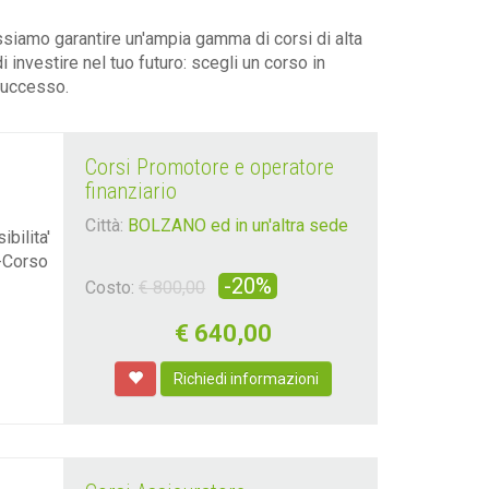
ossiamo garantire un'ampia gamma di corsi di alta
i investire nel tuo futuro: scegli un corso in
successo.
Corsi Promotore e operatore
finanziario
Città:
BOLZANO ed in un'altra sede
bilita'
t-Corso
-20%
Costo:
€ 800,00
€
640,00
Richiedi informazioni