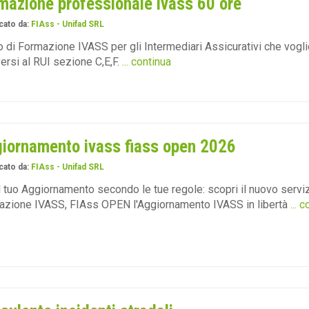
mazione professionale ivass 60 ore
cato da:
FIAss - Unifad SRL
 di Formazione IVASS per gli Intermediari Assicurativi che vogl
versi al RUI sezione C,E,F.
... continua
iornamento ivass fiass open 2026
cato da:
FIAss - Unifad SRL
il tuo Aggiornamento secondo le tue regole: scopri il nuovo serviz
azione IVASS, FIAss OPEN l'Aggiornamento IVASS in libertà
... 