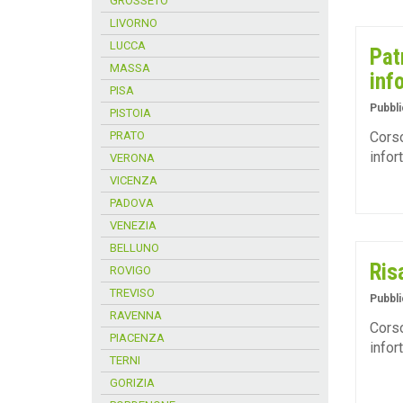
GROSSETO
LIVORNO
LUCCA
Pat
MASSA
inf
PISA
Pubbli
PISTOIA
PRATO
Corso
infor
VERONA
VICENZA
PADOVA
VENEZIA
BELLUNO
Ris
ROVIGO
TREVISO
Pubbli
RAVENNA
Corso
PIACENZA
infor
TERNI
GORIZIA