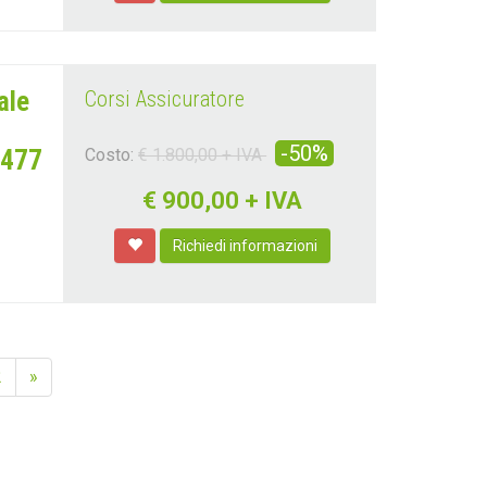
ale
Corsi Assicuratore
-50%
1477
Costo:
€ 1.800,00 + IVA
€
900,00 + IVA
Richiedi informazioni
2
»