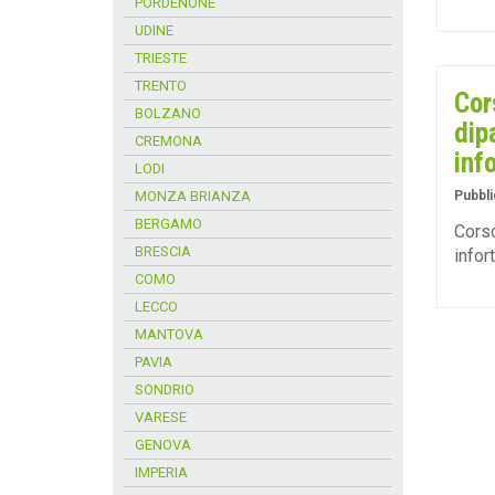
PORDENONE
UDINE
TRIESTE
TRENTO
Cor
BOLZANO
dip
CREMONA
inf
LODI
MONZA BRIANZA
Pubbli
BERGAMO
Corso
BRESCIA
infor
COMO
LECCO
MANTOVA
PAVIA
SONDRIO
VARESE
GENOVA
IMPERIA