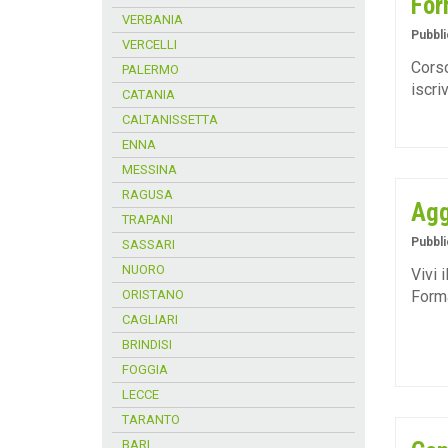
For
VERBANIA
Pubbli
VERCELLI
Corso
PALERMO
iscri
CATANIA
CALTANISSETTA
ENNA
MESSINA
RAGUSA
Agg
TRAPANI
Pubbli
SASSARI
NUORO
Vivi 
ORISTANO
Form
CAGLIARI
BRINDISI
FOGGIA
LECCE
TARANTO
BARI