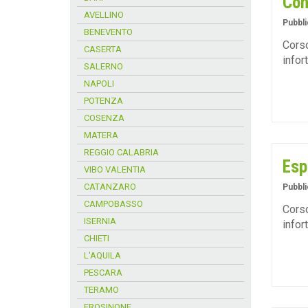
Con
AVELLINO
Pubbli
BENEVENTO
Corso
CASERTA
infor
SALERNO
NAPOLI
POTENZA
COSENZA
MATERA
REGGIO CALABRIA
Esp
VIBO VALENTIA
CATANZARO
Pubbli
CAMPOBASSO
Corso
ISERNIA
infor
CHIETI
L'AQUILA
PESCARA
TERAMO
FROSINONE