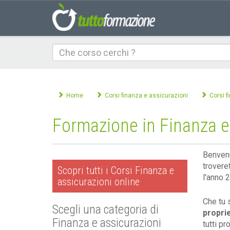
Che
corso
cerchi
Home
Corsi finanza e assicurazioni
Corsi f
Formazione in Finanza e 
Benvenu
trovere
Scopri tutti i Corsi Finanza e
l'anno 
assicurazioni online
Che tu 
Scegli una categoria di
propri
Finanza e assicurazioni
tutti p