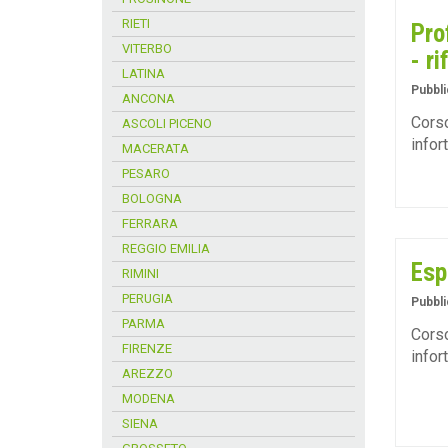
RIETI
Pro
VITERBO
- r
LATINA
Pubbli
ANCONA
Corso
ASCOLI PICENO
infor
MACERATA
PESARO
BOLOGNA
FERRARA
REGGIO EMILIA
Esp
RIMINI
PERUGIA
Pubbli
PARMA
Corso
FIRENZE
infor
AREZZO
MODENA
SIENA