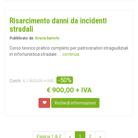
Risarcimento danni da incidenti
stradali
Pubblicato da:
Grazia bartolo
Corso teorico pratico completo per patrocinatori stragiudiziali
in infortunistica stradale.
... continua
-50%
Costo:
€ 1.800,00 + IVA
€
900,00 + IVA
Richiedi informazioni
Pagina 1 di 2
«
1
2
»